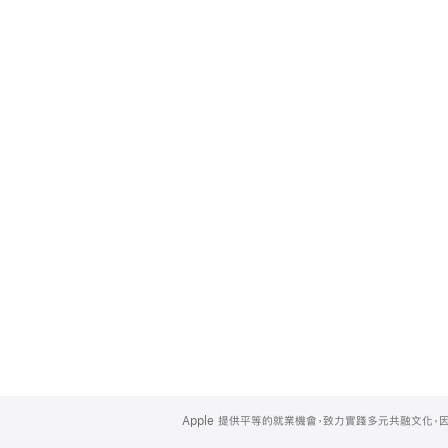
Apple
Footer
Apple 提供平等的就業機會，致力實踐多元共融文化