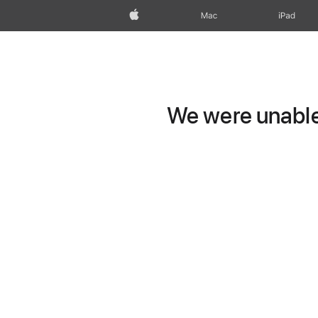
Apple
Mac
iPad
We were unable 