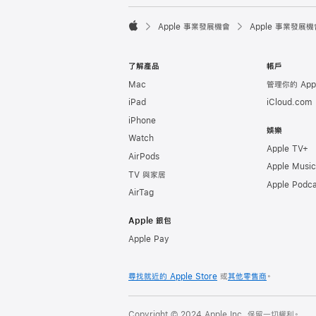

Apple 事業發展機會
Apple 事業發展機
Apple
了解產品
帳戶
Mac
管理你的 Appl
iPad
iCloud.com
iPhone
娛樂
Watch
Apple TV+
AirPods
Apple Music
TV 與家居
Apple Podca
AirTag
Apple 銀包
Apple Pay
尋找就近的 Apple Store
或
其他零售商
。
Copyright © 2024 Apple Inc. 保留一切權利。