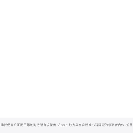
，因此我們會公正而平等地對待所有求職者。Apple 致力與有身體或心智障礙的求職者合作，並