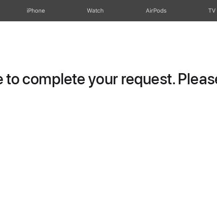
iPhone
Watch
AirPods
TV
to complete your request. Please 