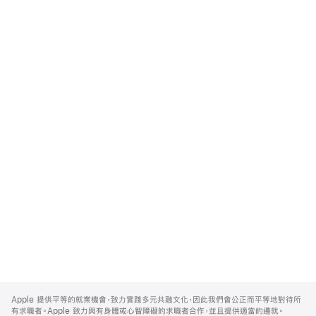
Apple
Footer
Apple 提供平等的就業機會，致力實踐多元共融文化，因此我們會公正而平等地對待所
有求職者。Apple 致力與有身體或心智障礙的求職者合作，並且提供適當的遷就。