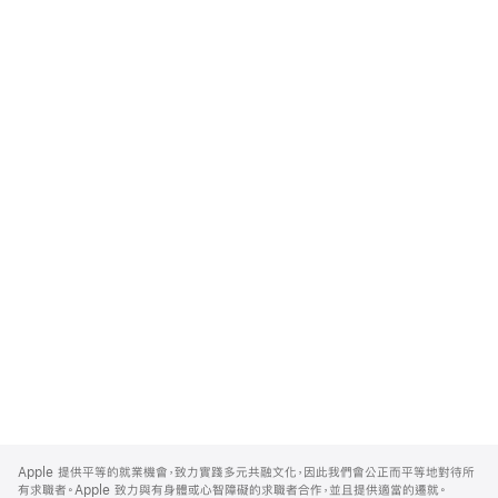
Apple
Footer
Apple 提供平等的就業機會，致力實踐多元共融文化，因此我們會公正而平等地對待所
有求職者。Apple 致力與有身體或心智障礙的求職者合作，並且提供適當的遷就。