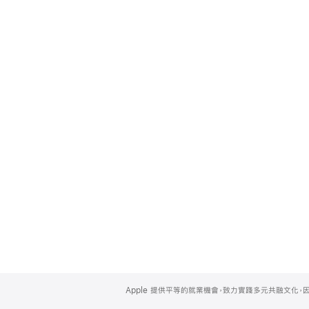
Apple
Footer
Apple 提供平等的就業機會，致力實踐多元共融文化