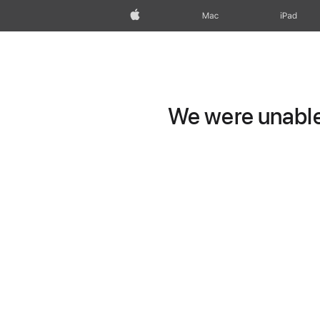
Apple
Mac
iPad
We were unable 