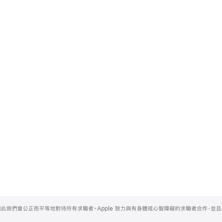
，因此我們會公正而平等地對待所有求職者。Apple 致力與有身體或心智障礙的求職者合作，並