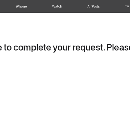
iPhone
Watch
AirPods
TV
to complete your request. Please 