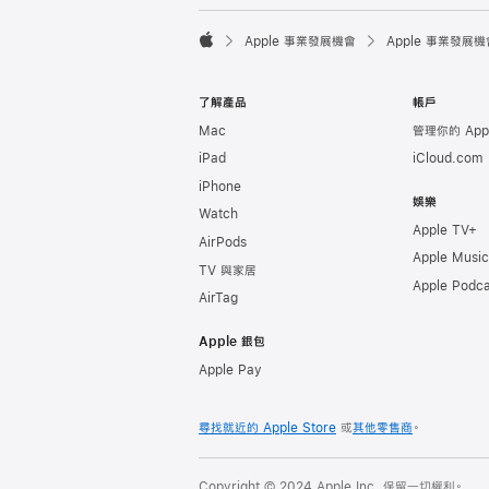

Apple 事業發展機會
Apple 事業發展機
Apple
了解產品
帳戶
Mac
管理你的 Appl
iPad
iCloud.com
iPhone
娛樂
Watch
Apple TV+
AirPods
Apple Music
TV 與家居
Apple Podca
AirTag
Apple 銀包
Apple Pay
尋找就近的 Apple Store
或
其他零售商
。
Copyright © 2024 Apple Inc. 保留一切權利。