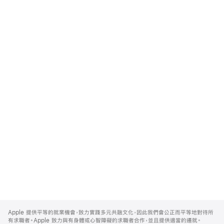
Apple
Footer
Apple 提供平等的就業機會，致力實踐多元共融文化，因此我們會公正而平等地對待所
有求職者。Apple 致力與有身體或心智障礙的求職者合作，並且提供適當的遷就。