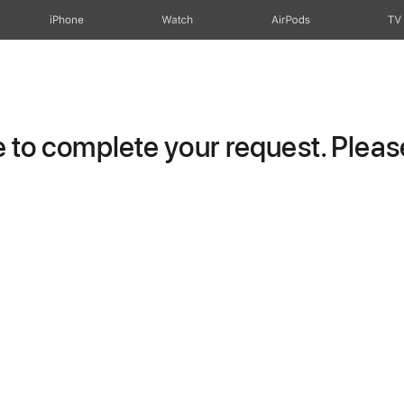
iPhone
Watch
AirPods
TV
to complete your request. Please 