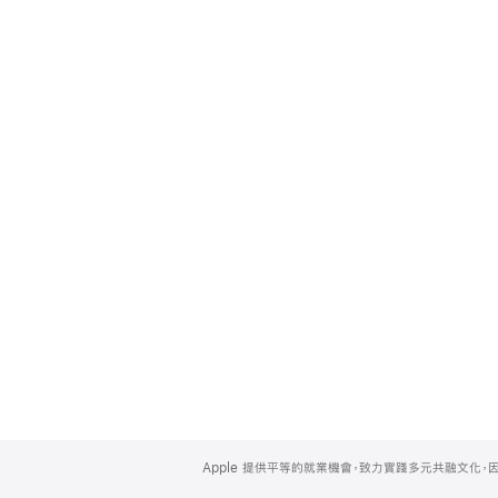
Apple
Footer
Apple 提供平等的就業機會，致力實踐多元共融文化