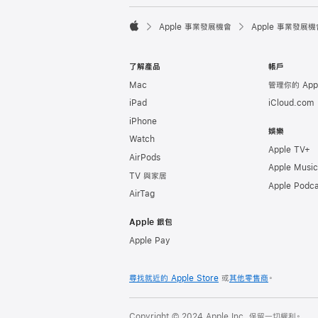

Apple 事業發展機會
Apple 事業發展機
Apple
了解產品
帳戶
Mac
管理你的 Appl
iPad
iCloud.com
iPhone
娛樂
Watch
Apple TV+
AirPods
Apple Music
TV 與家居
Apple Podca
AirTag
Apple 銀包
Apple Pay
尋找就近的 Apple Store
或
其他零售商
。
Copyright © 2024 Apple Inc. 保留一切權利。