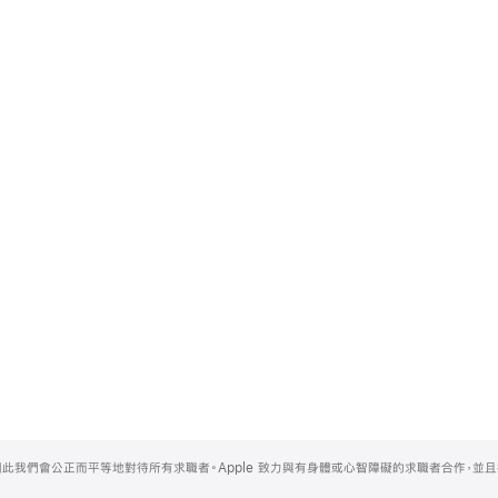
，因此我們會公正而平等地對待所有求職者。Apple 致力與有身體或心智障礙的求職者合作，並