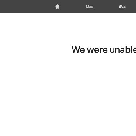
Apple
Mac
iPad
We were unable 