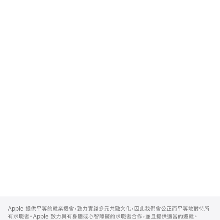
Apple
Footer
Apple 提供平等的就業機會，致力實踐多元共融文化，因此我們會公正而平等地對待所
有求職者。Apple 致力與有身體或心智障礙的求職者合作，並且提供適當的遷就。