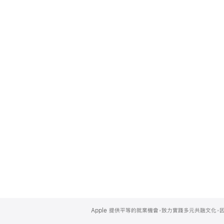
Apple
Footer
Apple 提供平等的就業機會，致力實踐多元共融文化