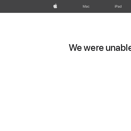
Apple
Mac
iPad
We were unable 