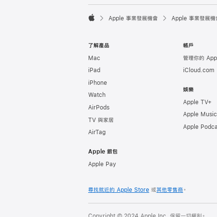

Apple 事業發展機會
Apple 事業發展機
Apple
了解產品
帳戶
Mac
管理你的 Appl
iPad
iCloud.com
iPhone
娛樂
Watch
Apple TV+
AirPods
Apple Music
TV 與家居
Apple Podca
AirTag
Apple 銀包
Apple Pay
尋找就近的 Apple Store
或
其他零售商
。
Copyright © 2024 Apple Inc. 保留一切權利。