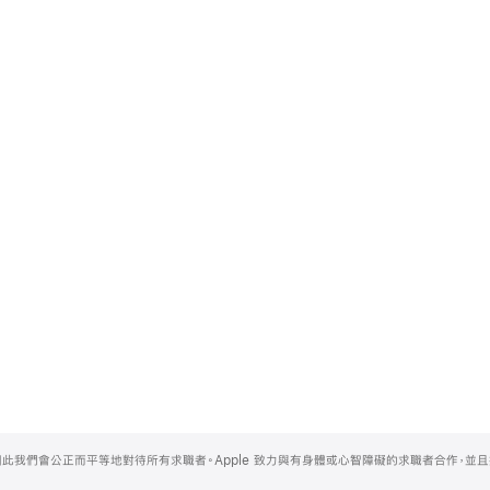
，因此我們會公正而平等地對待所有求職者。Apple 致力與有身體或心智障礙的求職者合作，並