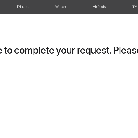
iPhone
Watch
AirPods
TV
to complete your request. Please 