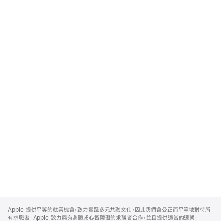
Apple
Footer
Apple 提供平等的就業機會，致力實踐多元共融文化，因此我們會公正而平等地對待所
有求職者。Apple 致力與有身體或心智障礙的求職者合作，並且提供適當的遷就。