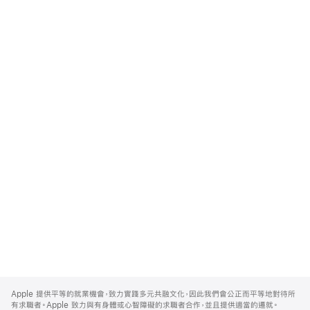
Apple
Footer
Apple 提供平等的就業機會，致力實踐多元共融文化，因此我們會公正而平等地對待所
有求職者。Apple 致力與有身體或心智障礙的求職者合作，並且提供適當的遷就。