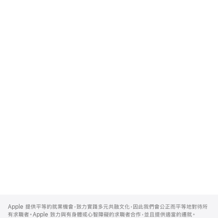
Apple
Footer
Apple 提供平等的就業機會，致力實踐多元共融文化，因此我們會公正而平等地對待所
有求職者。Apple 致力與有身體或心智障礙的求職者合作，並且提供適當的遷就。