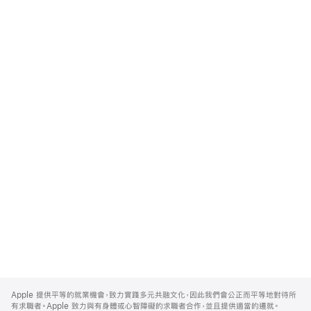
Apple
Footer
Apple 提供平等的就業機會，致力實踐多元共融文化，因此我們會公正而平等地對待所
有求職者。Apple 致力與有身體或心智障礙的求職者合作，並且提供適當的遷就。