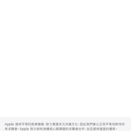
Apple
Footer
Apple 提供平等的就業機會，致力實踐多元共融文化，因此我們會公正而平等地對待所
有求職者。Apple 致力與有身體或心智障礙的求職者合作，並且提供適當的遷就。