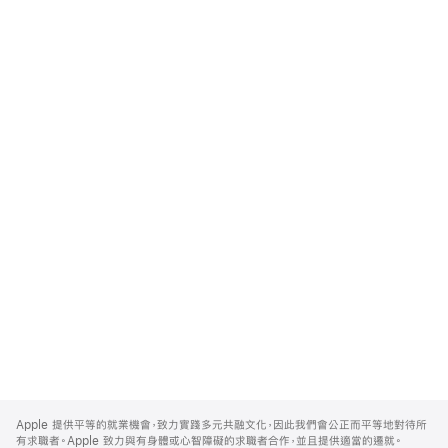
Apple
Footer
Apple 提供平等的就業機會，致力實踐多元共融文化，因此我們會公正而平等地對待所
有求職者。Apple 致力與有身體或心智障礙的求職者合作，並且提供適當的遷就。