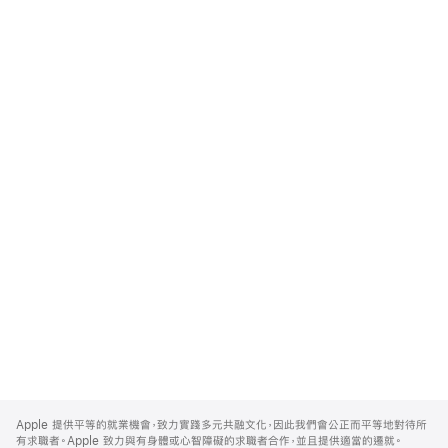
Apple
Footer
Apple 提供平等的就業機會，致力實踐多元共融文化，因此我們會公正而平等地對待所
有求職者。Apple 致力與有身體或心智障礙的求職者合作，並且提供適當的遷就。