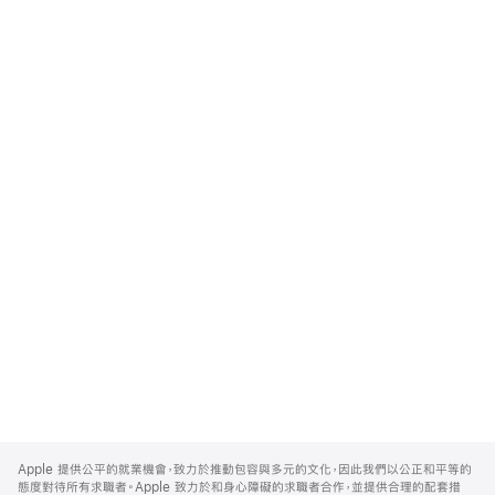
Apple
Footer
Apple 提供公平的就業機會，致力於推動包容與多元的文化，因此我們以公正和平等的
態度對待所有求職者。Apple 致力於和身心障礙的求職者合作，並提供合理的配套措