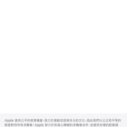
Apple
Footer
Apple 提供公平的就業機會，致力於推動包容與多元的文化，因此我們以公正和平等的
態度對待所有求職者。Apple 致力於和身心障礙的求職者合作，並提供合理的配套措