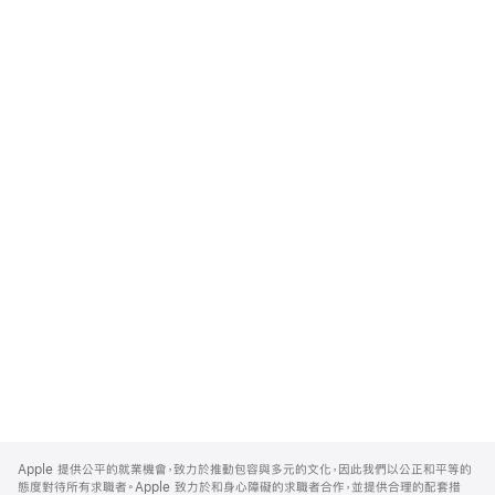
Apple
Footer
Apple 提供公平的就業機會，致力於推動包容與多元的文化，因此我們以公正和平等的
態度對待所有求職者。Apple 致力於和身心障礙的求職者合作，並提供合理的配套措