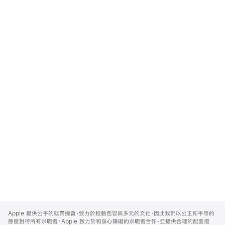
Apple
Footer
Apple 提供公平的就業機會，致力於推動包容與多元的文化，因此我們以公正和平等的
態度對待所有求職者。Apple 致力於和身心障礙的求職者合作，並提供合理的配套措