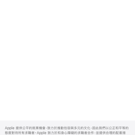
Apple
Footer
Apple 提供公平的就業機會，致力於推動包容與多元的文化，因此我們以公正和平等的
態度對待所有求職者。Apple 致力於和身心障礙的求職者合作，並提供合理的配套措