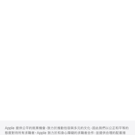
Apple
Footer
Apple 提供公平的就業機會，致力於推動包容與多元的文化，因此我們以公正和平等的
態度對待所有求職者。Apple 致力於和身心障礙的求職者合作，並提供合理的配套措