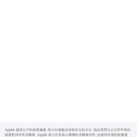
Apple
Footer
Apple 提供公平的就業機會，致力於推動包容與多元的文化，因此我們以公正和平等的
態度對待所有求職者。Apple 致力於和身心障礙的求職者合作，並提供合理的配套措