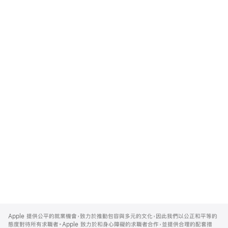
Apple
Footer
Apple 提供公平的就業機會，致力於推動包容與多元的文化，因此我們以公正和平等的
態度對待所有求職者。Apple 致力於和身心障礙的求職者合作，並提供合理的配套措