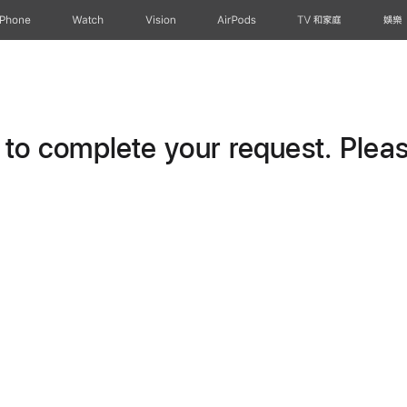
iPhone
Watch
Vision
AirPods
TV 和家庭
娛樂
o complete your request. Please