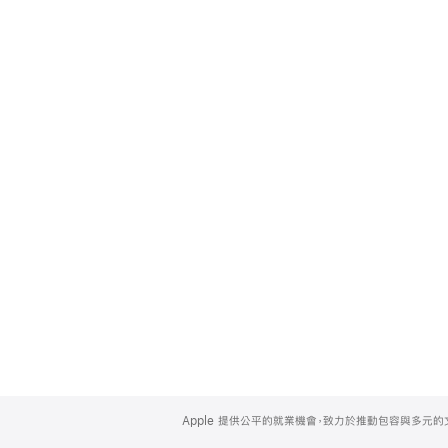
Apple
Footer
Apple 提供公平的就業機會，致力於推動包容與多元