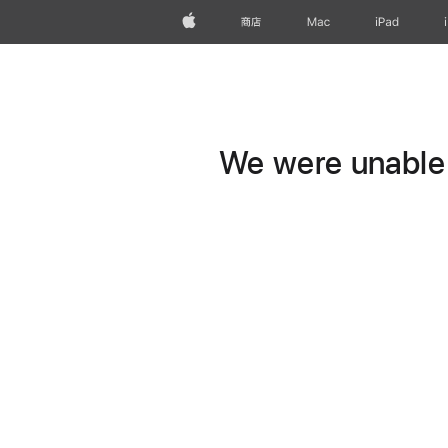
Apple
商店
Mac
iPad
We were unable t