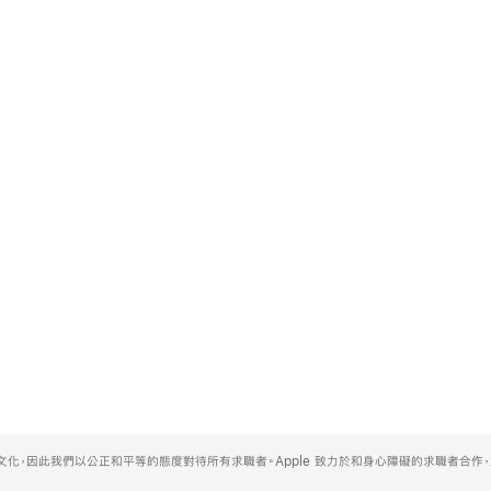
的文化，因此我們以公正和平等的態度對待所有求職者。Apple 致力於和身心障礙的求職者合作