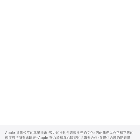
Apple
Footer
Apple 提供公平的就業機會，致力於推動包容與多元的文化，因此我們以公正和平等的
態度對待所有求職者。Apple 致力於和身心障礙的求職者合作，並提供合理的配套措