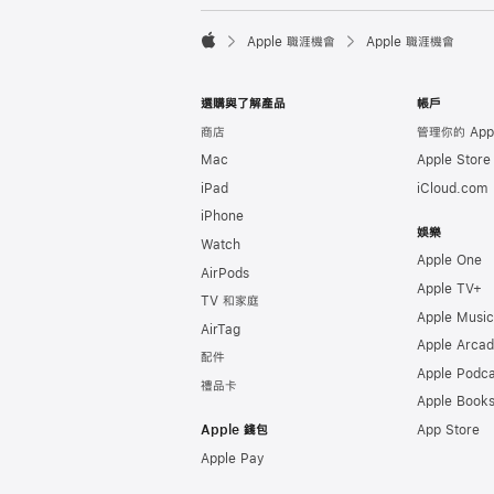

Apple 職涯機會
Apple 職涯機會
Apple
選購與了解產品
帳戶
商店
管理你的 Appl
Mac
Apple Stor
iPad
iCloud.com
iPhone
娛樂
Watch
Apple One
AirPods
Apple TV+
TV 和家庭
Apple Music
AirTag
Apple Arca
配件
Apple Podca
禮品卡
Apple Book
Apple 錢包
App Store
Apple Pay