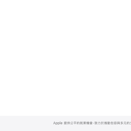
Apple
Footer
Apple 提供公平的就業機會，致力於推動包容與多元