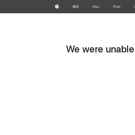
Apple
商店
Mac
iPad
We were unable t