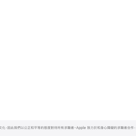
的文化，因此我們以公正和平等的態度對待所有求職者。Apple 致力於和身心障礙的求職者合作