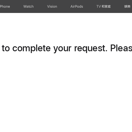
iPhone
Watch
Vision
AirPods
TV 和家庭
娛樂
o complete your request. Please