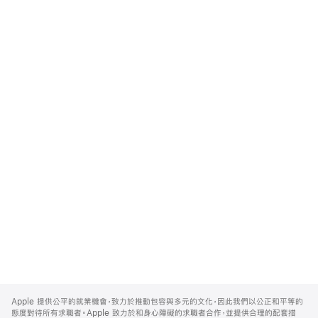
Apple
Footer
Apple 提供公平的就業機會，致力於推動包容與多元的文化，因此我們以公正和平等的
態度對待所有求職者。Apple 致力於和身心障礙的求職者合作，並提供合理的配套措