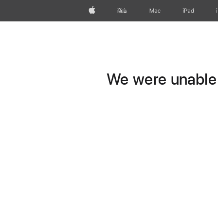
Apple
商店
Mac
iPad
We were unable t