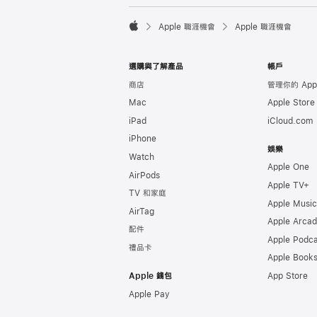

Apple 職涯機會
Apple 職涯機會
Apple
選購與了解產品
帳戶
商店
管理你的 Appl
Mac
Apple Stor
iPad
iCloud.com
iPhone
娛樂
Watch
Apple One
AirPods
Apple TV+
TV 和家庭
Apple Music
AirTag
Apple Arca
配件
Apple Podca
禮品卡
Apple Book
Apple 錢包
App Store
Apple Pay