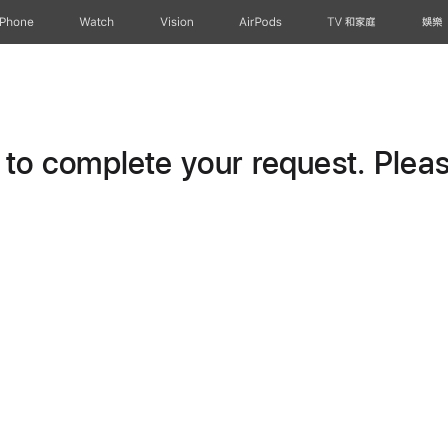
iPhone
Watch
Vision
AirPods
TV 和家庭
娛樂
o complete your request. Please