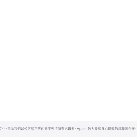
的文化，因此我們以公正和平等的態度對待所有求職者。Apple 致力於和身心障礙的求職者合作