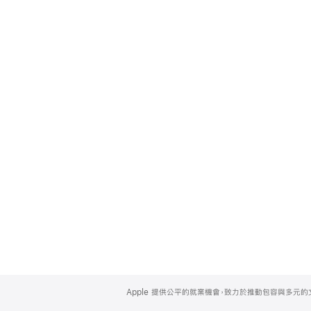
Apple
Footer
Apple 提供公平的就業機會，致力於推動包容與多元