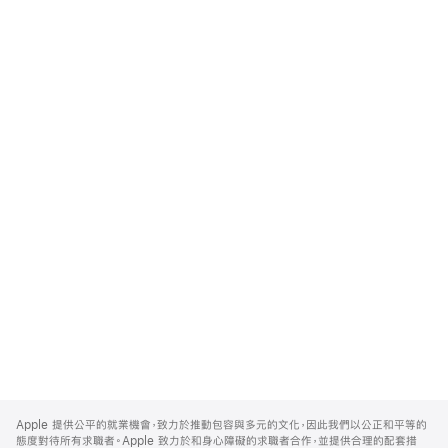
Apple
Footer
Apple 提供公平的就業機會，致力於推動包容與多元的文化，因此我們以公正和平等的
態度對待所有求職者。Apple 致力於和身心障礙的求職者合作，並提供合理的配套措