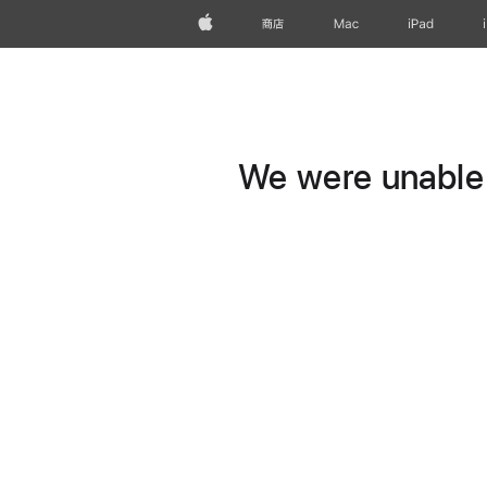
Apple
商店
Mac
iPad
We were unable t