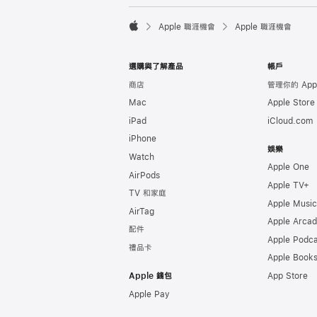

Apple 職涯機會
Apple 職涯機會
Apple
選購與了解產品
帳戶
商店
管理你的 Appl
Mac
Apple Stor
iPad
iCloud.com
iPhone
娛樂
Watch
Apple One
AirPods
Apple TV+
TV 和家庭
Apple Music
AirTag
Apple Arca
配件
Apple Podca
禮品卡
Apple Book
Apple 錢包
App Store
Apple Pay