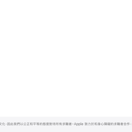
的文化，因此我們以公正和平等的態度對待所有求職者。Apple 致力於和身心障礙的求職者合作