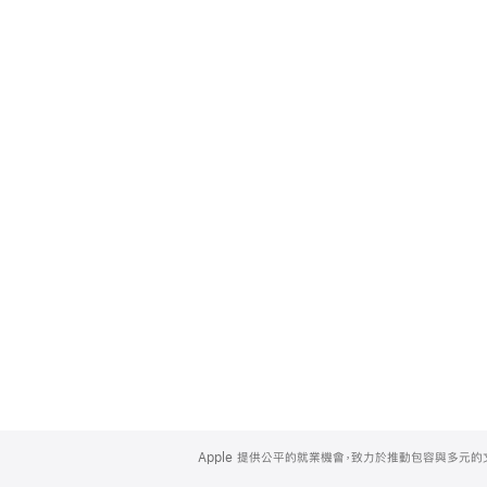
Apple
Footer
Apple 提供公平的就業機會，致力於推動包容與多元