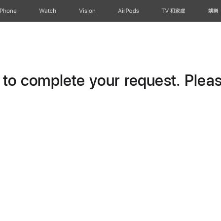
iPhone
Watch
Vision
AirPods
TV 和家庭
娛樂
o complete your request. Please