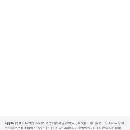
Apple
Footer
Apple 提供公平的就業機會，致力於推動包容與多元的文化，因此我們以公正和平等的
態度對待所有求職者。Apple 致力於和身心障礙的求職者合作，並提供合理的配套措