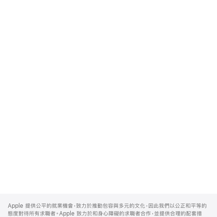
Apple
Footer
Apple 提供公平的就業機會，致力於推動包容與多元的文化，因此我們以公正和平等的
態度對待所有求職者。Apple 致力於和身心障礙的求職者合作，並提供合理的配套措