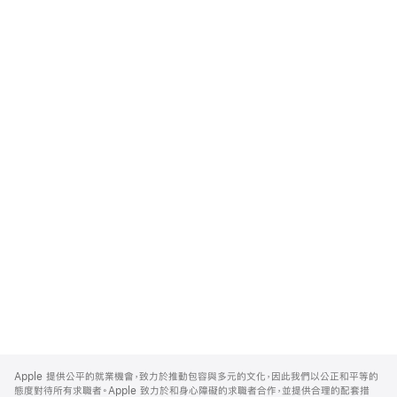
Apple
Footer
Apple 提供公平的就業機會，致力於推動包容與多元的文化，因此我們以公正和平等的
態度對待所有求職者。Apple 致力於和身心障礙的求職者合作，並提供合理的配套措