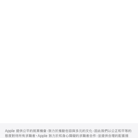
Apple
Footer
Apple 提供公平的就業機會，致力於推動包容與多元的文化，因此我們以公正和平等的
態度對待所有求職者。Apple 致力於和身心障礙的求職者合作，並提供合理的配套措