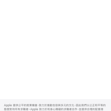
Apple
Footer
Apple 提供公平的就業機會，致力於推動包容與多元的文化，因此我們以公正和平等的
態度對待所有求職者。Apple 致力於和身心障礙的求職者合作，並提供合理的配套措