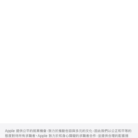
Apple
Footer
Apple 提供公平的就業機會，致力於推動包容與多元的文化，因此我們以公正和平等的
態度對待所有求職者。Apple 致力於和身心障礙的求職者合作，並提供合理的配套措