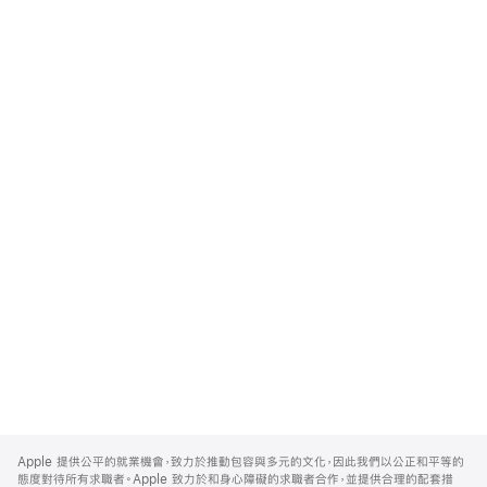
Apple
Footer
Apple 提供公平的就業機會，致力於推動包容與多元的文化，因此我們以公正和平等的
態度對待所有求職者。Apple 致力於和身心障礙的求職者合作，並提供合理的配套措