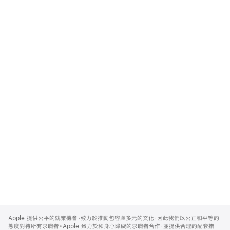
Apple
Footer
Apple 提供公平的就業機會，致力於推動包容與多元的文化，因此我們以公正和平等的
態度對待所有求職者。Apple 致力於和身心障礙的求職者合作，並提供合理的配套措