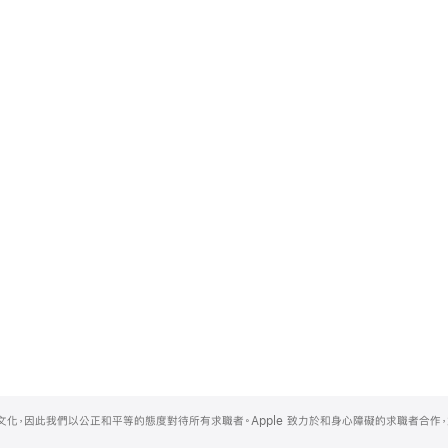
的文化，因此我們以公正和平等的態度對待所有求職者。Apple 致力於和身心障礙的求職者合作