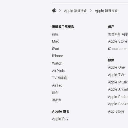

Apple 職涯機會
Apple 職涯機會
Apple
選購與了解產品
帳戶
商店
管理你的 Appl
Mac
Apple Stor
iPad
iCloud.com
iPhone
娛樂
Watch
Apple One
AirPods
Apple TV+
TV 和家庭
Apple Music
AirTag
Apple Arca
配件
Apple Podca
禮品卡
Apple Book
Apple 錢包
App Store
Apple Pay