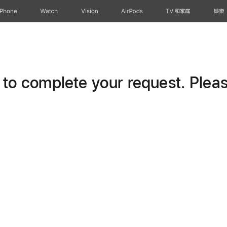
iPhone
Watch
Vision
AirPods
TV 和家庭
娛樂
o complete your request. Please