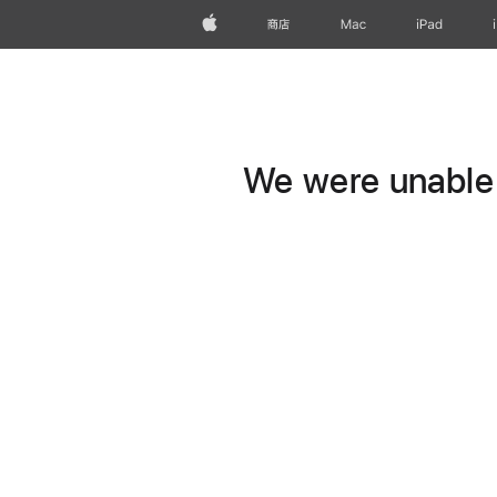
Apple
商店
Mac
iPad
We were unable t