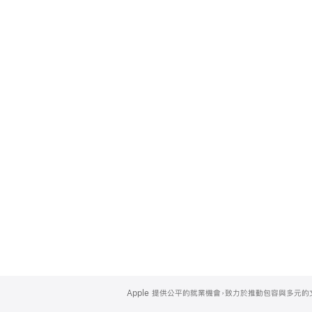
Apple
Footer
Apple 提供公平的就業機會，致力於推動包容與多元