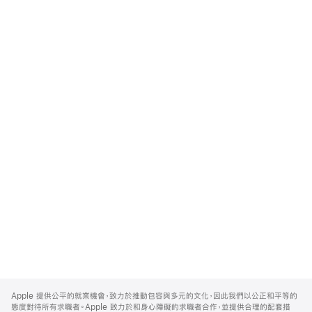
Apple
Footer
Apple 提供公平的就業機會，致力於推動包容與多元的文化，因此我們以公正和平等的
態度對待所有求職者。Apple 致力於和身心障礙的求職者合作，並提供合理的配套措