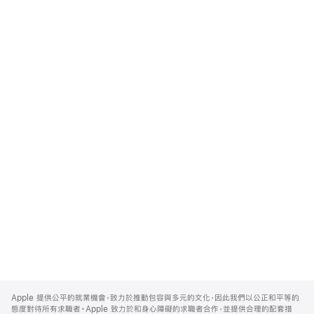
Apple
Footer
Apple 提供公平的就業機會，致力於推動包容與多元的文化，因此我們以公正和平等的
態度對待所有求職者。Apple 致力於和身心障礙的求職者合作，並提供合理的配套措