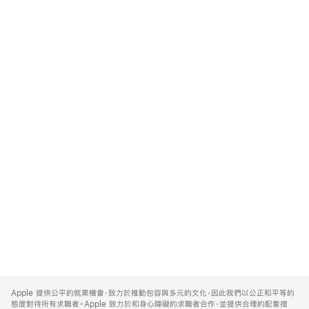
Apple
Footer
Apple 提供公平的就業機會，致力於推動包容與多元的文化，因此我們以公正和平等的
態度對待所有求職者。Apple 致力於和身心障礙的求職者合作，並提供合理的配套措