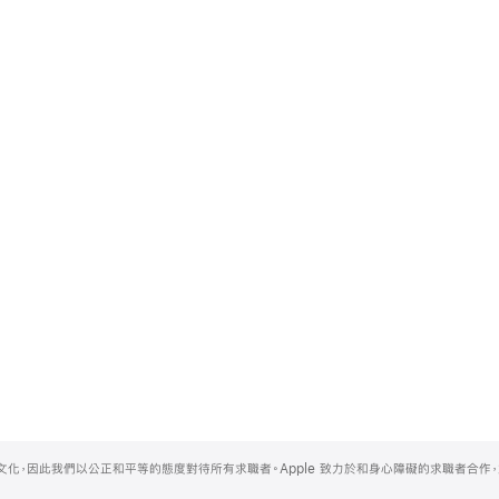
的文化，因此我們以公正和平等的態度對待所有求職者。Apple 致力於和身心障礙的求職者合作