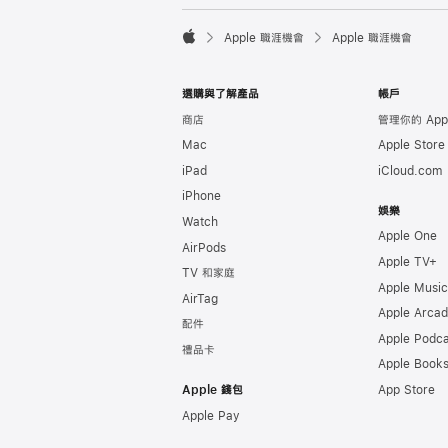

Apple 職涯機會
Apple 職涯機會
Apple
選購與了解產品
帳戶
商店
管理你的 Appl
Mac
Apple Stor
iPad
iCloud.com
iPhone
娛樂
Watch
Apple One
AirPods
Apple TV+
TV 和家庭
Apple Music
AirTag
Apple Arca
配件
Apple Podca
禮品卡
Apple Book
Apple 錢包
App Store
Apple Pay