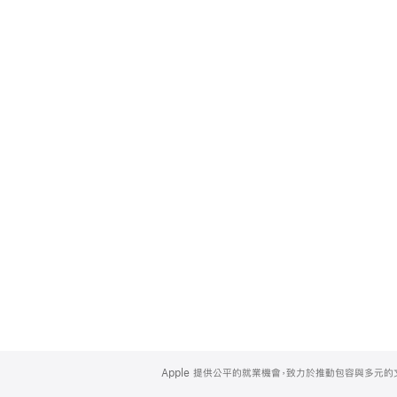
Apple
Footer
Apple 提供公平的就業機會，致力於推動包容與多元