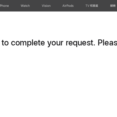
iPhone
Watch
Vision
AirPods
TV 和家庭
娛樂
o complete your request. Please