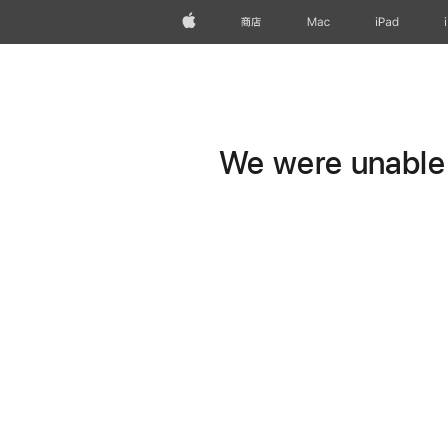
Apple
商店
Mac
iPad
We were unable t