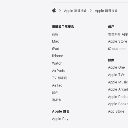

Apple 職涯機會
Apple 職涯機會
Apple
選購與了解產品
帳戶
商店
管理你的 Appl
Mac
Apple Stor
iPad
iCloud.com
iPhone
娛樂
Watch
Apple One
AirPods
Apple TV+
TV 和家庭
Apple Music
AirTag
Apple Arca
配件
Apple Podca
禮品卡
Apple Book
Apple 錢包
App Store
Apple Pay