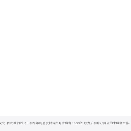
的文化，因此我們以公正和平等的態度對待所有求職者。Apple 致力於和身心障礙的求職者合作