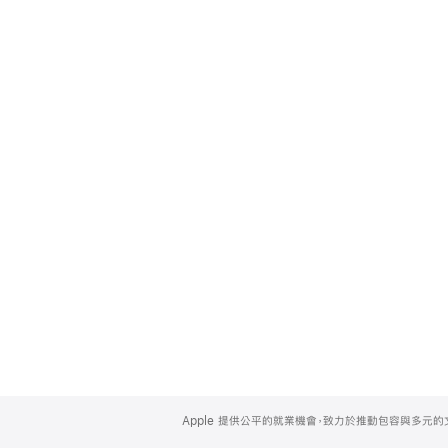
Apple
Footer
Apple 提供公平的就業機會，致力於推動包容與多元