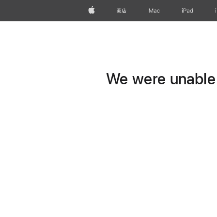
Apple
商店
Mac
iPad
We were unable t