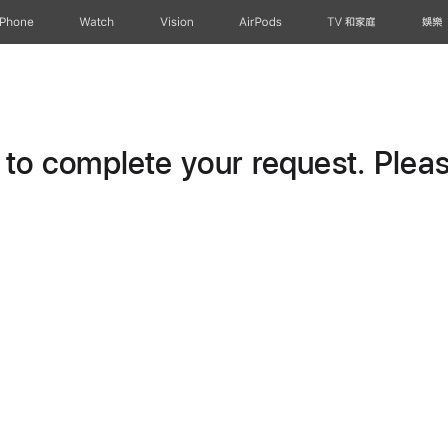
iPhone
Watch
Vision
AirPods
TV 和家庭
娛樂
o complete your request. Please