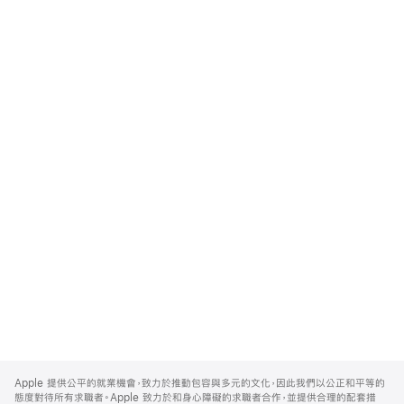
Apple
Footer
Apple 提供公平的就業機會，致力於推動包容與多元的文化，因此我們以公正和平等的
態度對待所有求職者。Apple 致力於和身心障礙的求職者合作，並提供合理的配套措