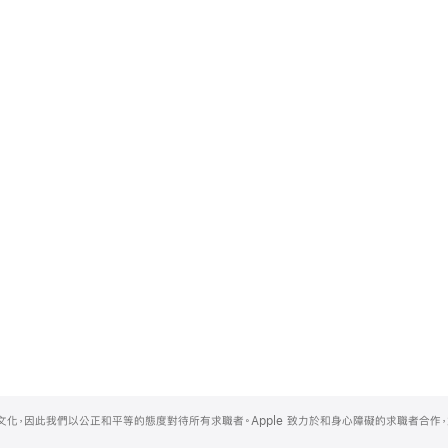
的文化，因此我們以公正和平等的態度對待所有求職者。Apple 致力於和身心障礙的求職者合作