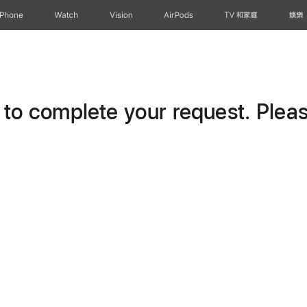
iPhone
Watch
Vision
AirPods
TV 和家庭
娛樂
o complete your request. Please