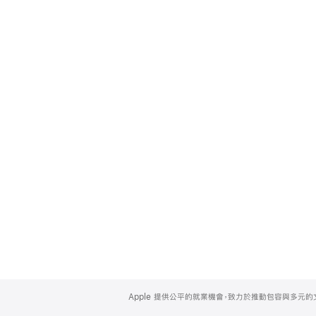
Apple
Footer
Apple 提供公平的就業機會，致力於推動包容與多元