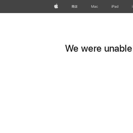
Apple
商店
Mac
iPad
We were unable t