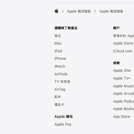

Apple 職涯機會
Apple 職涯機會
Apple
選購與了解產品
帳戶
商店
管理你的 Appl
Mac
Apple Stor
iPad
iCloud.com
iPhone
娛樂
Watch
Apple One
AirPods
Apple TV+
TV 和家庭
Apple Music
AirTag
Apple Arca
配件
Apple Podca
禮品卡
Apple Book
Apple 錢包
App Store
Apple Pay