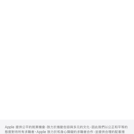
Apple
Footer
Apple 提供公平的就業機會，致力於推動包容與多元的文化，因此我們以公正和平等的
態度對待所有求職者。Apple 致力於和身心障礙的求職者合作，並提供合理的配套措