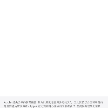
Apple
Footer
Apple 提供公平的就業機會，致力於推動包容與多元的文化，因此我們以公正和平等的
態度對待所有求職者。Apple 致力於和身心障礙的求職者合作，並提供合理的配套措