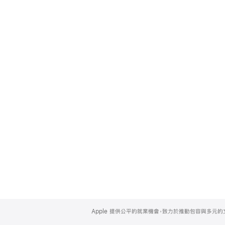
Apple
Footer
Apple 提供公平的就業機會，致力於推動包容與多元