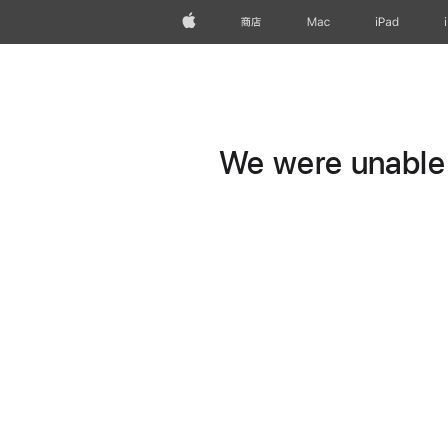
Apple
商店
Mac
iPad
We were unable t