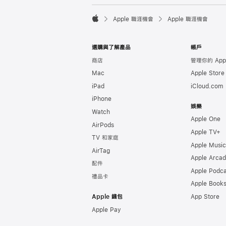

Apple 職涯機會
Apple 職涯機會
Apple
選購與了解產品
帳戶
商店
管理你的 Appl
Mac
Apple Stor
iPad
iCloud.com
iPhone
娛樂
Watch
Apple One
AirPods
Apple TV+
TV 和家庭
Apple Music
AirTag
Apple Arca
配件
Apple Podca
禮品卡
Apple Book
Apple 錢包
App Store
Apple Pay