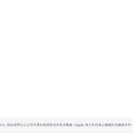
的文化，因此我們以公正和平等的態度對待所有求職者。Apple 致力於和身心障礙的求職者合作