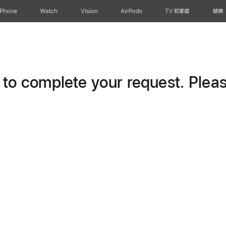
iPhone
Watch
Vision
AirPods
TV 和家庭
娛樂
o complete your request. Please