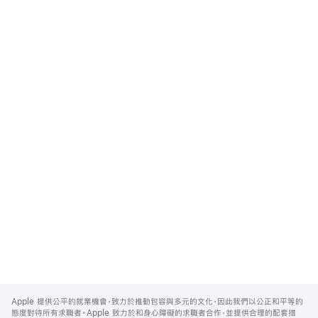
Apple
Footer
Apple 提供公平的就業機會，致力於推動包容與多元的文化，因此我們以公正和平等的
態度對待所有求職者。Apple 致力於和身心障礙的求職者合作，並提供合理的配套措